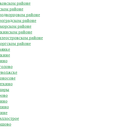
ковском районе
ском районе
тродворцовом районе
роградском районе
иморском районе
шкинском районе
илеостровском районе
боргском районе
вянке
шкине
нино
голово
еволжске
моносове
яткино
ушары
рово
рино
лпино
чине
аллострое
вашово