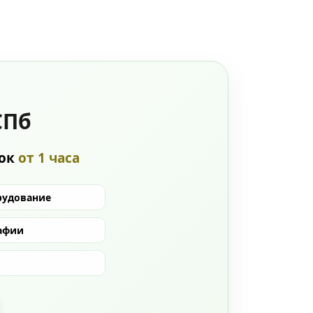
СПб
рок
от 1 часа
рудование
афии