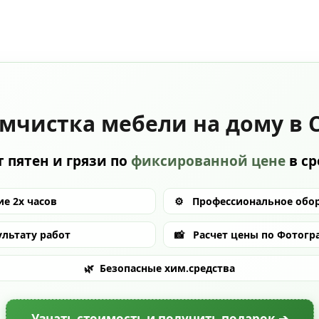
мчистка мебели на дому в 
 пятен и грязи по
фиксированной цене
в с
е 2х часов
⚙️
Профессиональное обо
ультату работ
📸
Расчет цены по Фотогр
🌿
Безопасные хим.средства
Узнать стоимость и получить подарок ➔