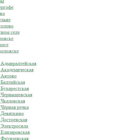
ры
ергофе
ино
ельне
толово
сном селе
ловске
насе
воложске
о Адмиралтейская
о Академическая
 Автово
 Балтийская
 Бухарестская
о Чернышевская
 Чкаловская
 Чёрная речка
 Девяткино
 Достоевская
 Электросила
 Елизаровская
 Фрунзенская