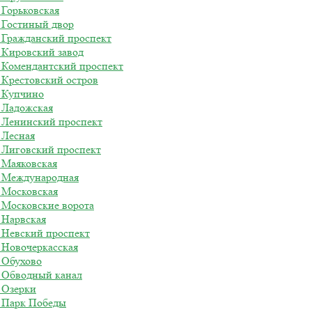
 Горьковская
 Гостиный двор
 Гражданский проспект
 Кировский завод
о Комендантский проспект
 Крестовский остров
о Купчино
 Ладожская
о Ленинский проспект
 Лесная
о Лиговский проспект
 Маяковская
о Международная
 Московская
 Московские ворота
 Нарвская
 Невский проспект
 Новочеркасская
 Обухово
о Обводный канал
 Озерки
о Парк Победы