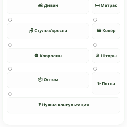
🛋️ Диван
🛏️ Матрас
🪑 Стулья/кресла
🖼️ Ковёр
🧶 Ковролин
🚿 Шторы
📦 Оптом
✨ Пятна
❓ Нужна консультация