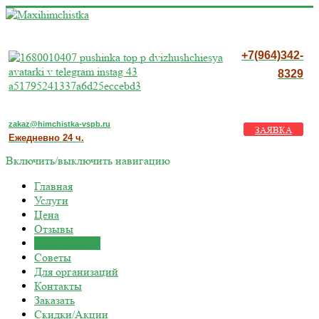
+7(964)342-
8329
zakaz@himchistka-vspb.ru
ЗАЯВКА
Ежедневно 24 ч.
Включить/выключить навигацию
Главная
Услуги
Цена
Отзывы
Наши работы
Советы
Для организаций
Контакты
Заказать
Скидки/Акции