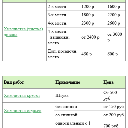
2-х местн.
1200 р
1600 р
3-х местн.
1800 р
2200 р
4-х местн.
2300 р
2600 р
Химчистка (чистка)
4-х местн.
от 3000
дивана
+выдвижн.
от 2400 р
р
место
Доп. посадочн.
450 р
600 р
место
Вид работ
Примечание
Цена
От 500
Химчистка кресел
Штука
руб
без спинки
от 150 руб
Химчистка стульев
со спинкой
от 200 руб
односпальный с 1
700 руб