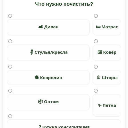
Что нужно почистить?
🛋️ Диван
🛏️ Матрас
🪑 Стулья/кресла
🖼️ Ковёр
🧶 Ковролин
🚿 Шторы
📦 Оптом
✨ Пятна
❓ Нужна консультация