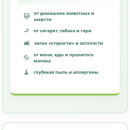
от домашних животных и
🐱
шерсти
🚬
от сигарет, табака и гари
🛋️
запах «старости» и затхлости
от мочи, еды и пролитого
💦
молока
🧹
глубокая пыль и аллергены