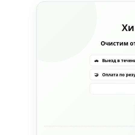
Хи
Очистим от
🚗
Выезд в течени
🤝
Оплата по рез