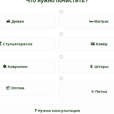
Что нужно почистить?
🛋️ Диван
🛏️ Матрас
 Стулья/кресла
🖼️ Ковёр
🧶 Ковролин
🚿 Шторы
📦 Оптом
✨ Пятна
❓ Нужна консультация