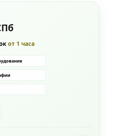
СПб
рок
от 1 часа
рудование
афии