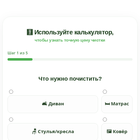
🧮 Используйте калькулятор,
чтобы узнать точную цену чистки
Шаг
1
из 5
Что нужно почистить?
🛋️ Диван
🛏️ Матрас
🪑 Стулья/кресла
🖼️ Ковёр