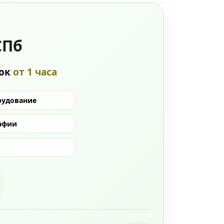
СПб
рок
от 1 часа
рудование
афии