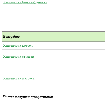
Химчистка (чистка) дивана
Вид работ
Химчистка кресел
Химчистка стульев
Химчистка матраса
Чистка подушки декоративной