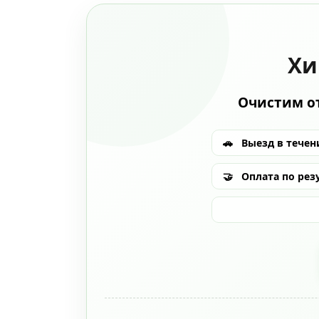
Хи
Очистим от
🚗
Выезд в течени
🤝
Оплата по рез