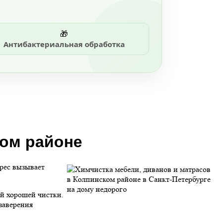
🎁
Антибактериальная обработка
ком районе
ерес вызывает
ей хорошей чистки.
заверения