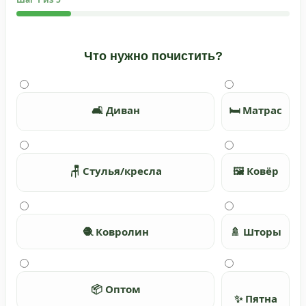
Что нужно почистить?
🛋️ Диван
🛏️ Матрас
🪑 Стулья/кресла
🖼️ Ковёр
🧶 Ковролин
🚿 Шторы
📦 Оптом
✨ Пятна