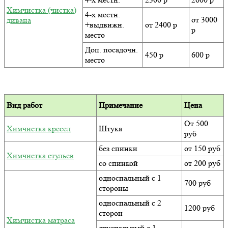
Химчистка (чистка)
4-х местн.
от 3000
дивана
+выдвижн.
от 2400 р
р
место
Доп. посадочн.
450 р
600 р
место
Вид работ
Примечание
Цена
От 500
Химчистка кресел
Штука
руб
без спинки
от 150 руб
Химчистка стульев
со спинкой
от 200 руб
односпальный с 1
700 руб
стороны
односпальный с 2
1200 руб
сторон
Химчистка матраса
двуспальный с 1