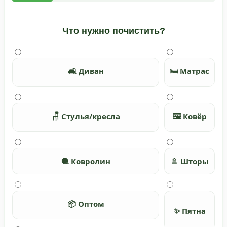
Что нужно почистить?
🛋️ Диван
🛏️ Матрас
🪑 Стулья/кресла
🖼️ Ковёр
🧶 Ковролин
🚿 Шторы
📦 Оптом
✨ Пятна