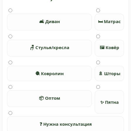
🛋️ Диван
🛏️ Матрас
🪑 Стулья/кресла
🖼️ Ковёр
🧶 Ковролин
🚿 Шторы
📦 Оптом
✨ Пятна
❓ Нужна консультация