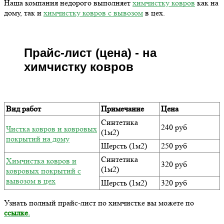
Наша компания недорого выполняет
химчистку ковров
как на
дому, так и
химчистку ковров с вывозом
в цех.
Прайс-лист (цена) - на
химчистку ковров
Вид работ
Примечание
Цена
Синтетика
240 руб
Чистка ковров и ковровых
(1м2)
покрытий на дому
Шерсть (1м2)
250 руб
Синтетика
Химчистка ковров и
320 руб
(1м2)
ковровых покрытий с
вывозом в цех
Шерсть (1м2)
320 руб
Узнать полный прайс-лист по химчистке вы можете по
ссылке
.