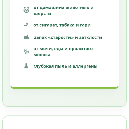
от домашних животных и
🐱
шерсти
🚬
от сигарет, табака и гари
🛋️
запах «старости» и затхлости
от мочи, еды и пролитого
💦
молока
🧹
глубокая пыль и аллергены