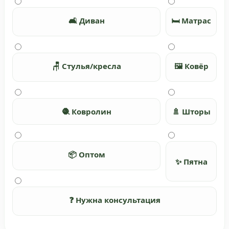
🛋️ Диван
🛏️ Матрас
🪑 Стулья/кресла
🖼️ Ковёр
🧶 Ковролин
🚿 Шторы
📦 Оптом
✨ Пятна
❓ Нужна консультация