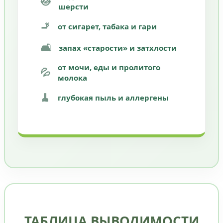
🐱
шерсти
🚬
от сигарет, табака и гари
🛋️
запах «старости» и затхлости
от мочи, еды и пролитого
💦
молока
🧹
глубокая пыль и аллергены
ТАБЛИЦА ВЫВОДИМОСТИ