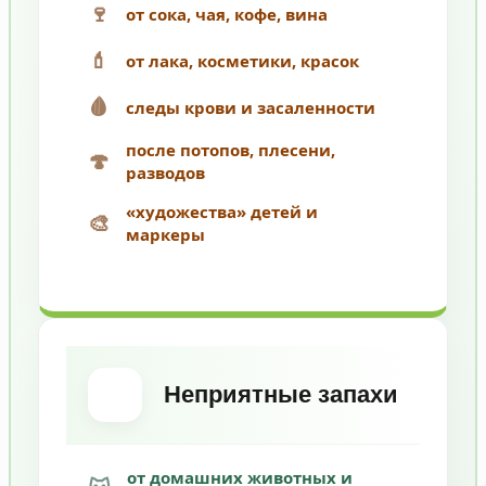
🍷
от сока, чая, кофе, вина
💄
от лака, косметики, красок
🩸
следы крови и засаленности
после потопов, плесени,
🍄
разводов
«художества» детей и
🎨
маркеры
Неприятные запахи
от домашних животных и