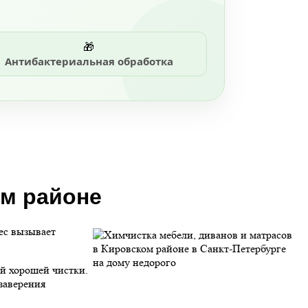
🎁
Антибактериальная обработка
ом районе
ес вызывает
ей хорошей чистки.
заверения