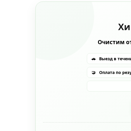
Хи
Очистим от
🚗
Выезд в течени
🤝
Оплата по рез