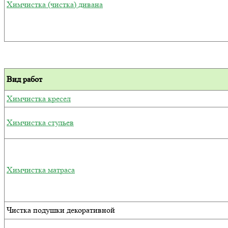
Химчистка (чистка) дивана
Вид работ
Химчистка кресел
Химчистка стульев
Химчистка матраса
Чистка подушки декоративной