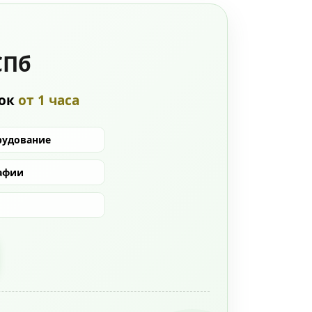
СПб
рок
от 1 часа
рудование
афии