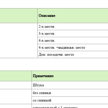
Описание
2-х местн.
3-х местн.
4-х местн.
4-х местн. +выдвижн. место
Доп. посадочн. место
Примечание
Штука
без спинки
со спинкой
односпальный с 1 стороны