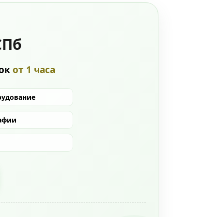
СПб
рок
от 1 часа
рудование
афии