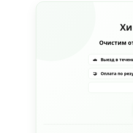
Хи
Очистим от
🚗
Выезд в течени
🤝
Оплата по рез