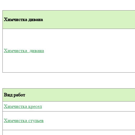
Химчистка дивана
Химчистка дивана
Вид работ
Химчистка кресел
Химчистка стульев