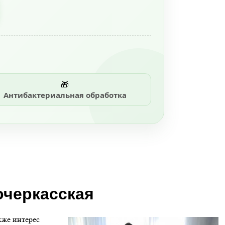
🎁
Антибактериальная обработка
очеркасская
кже интерес