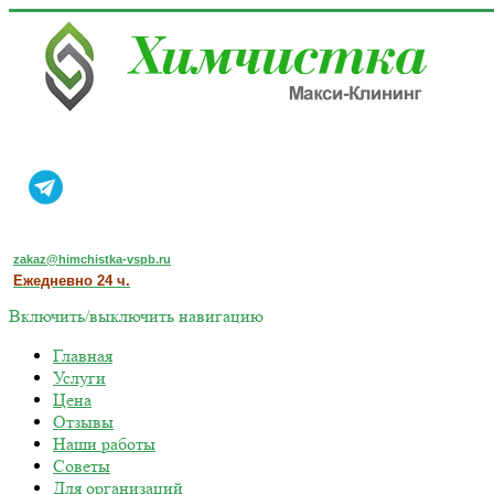
zakaz@himchistka-vspb.ru
Ежедневно 24 ч.
Включить/выключить навигацию
Главная
Услуги
Цена
Отзывы
Наши работы
Советы
Для организаций