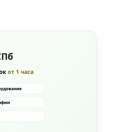
СПб
рок
от 1 часа
рудование
афии