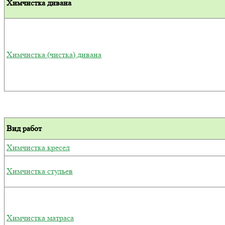
Химчистка дивана
Химчистка (чистка) дивана
Вид работ
Химчистка кресел
Химчистка стульев
Химчистка матраса