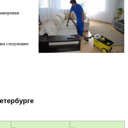
заверения
лним следующие
Петербурге