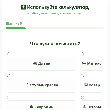
🧮 Используйте калькулятор,
чтобы узнать точную цену чистки
Шаг
1
из 5
Что нужно почистить?
🛋️ Диван
🛏️ Матрас
🪑 Стулья/кресла
🖼️ Ковёр
🧶 Ковролин
🚿 Шторы