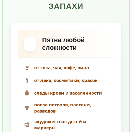
ЗАПАХИ
Пятна любой
сложности
🍷
от сока, чая, кофе, вина
💄
от лака, косметики, красок
🩸
следы крови и засаленности
после потопов, плесени,
🍄
разводов
«художества» детей и
🎨
маркеры