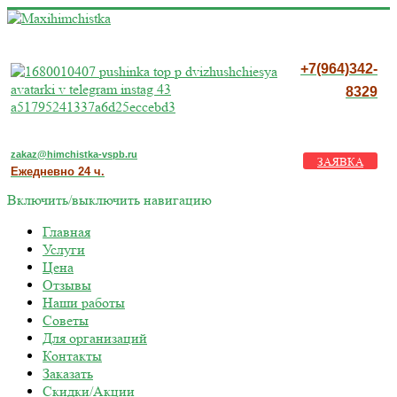
+7(964)342-
8329
zakaz@himchistka-vspb.ru
ЗАЯВКА
Ежедневно 24 ч.
Включить/выключить навигацию
Главная
Услуги
Цена
Отзывы
Наши работы
Советы
Для организаций
Контакты
Заказать
Скидки/Акции