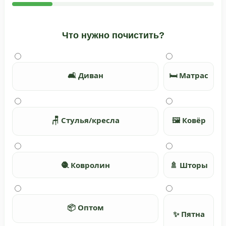
Что нужно почистить?
🛋️ Диван
🛏️ Матрас
🪑 Стулья/кресла
🖼️ Ковёр
🧶 Ковролин
🚿 Шторы
📦 Оптом
✨ Пятна