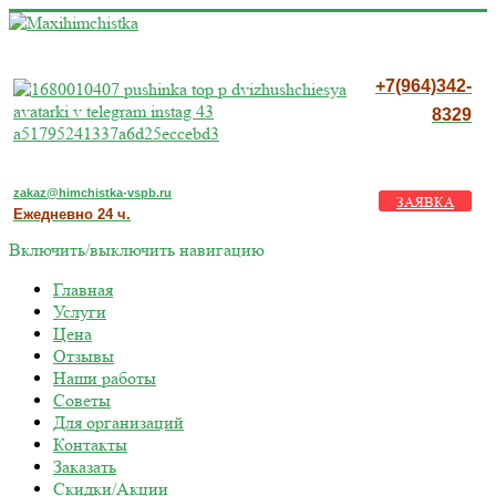
+7(964)342-
8329
zakaz@himchistka-vspb.ru
ЗАЯВКА
Ежедневно 24 ч.
Включить/выключить навигацию
Главная
Услуги
Цена
Отзывы
Наши работы
Советы
Для организаций
Контакты
Заказать
Скидки/Акции