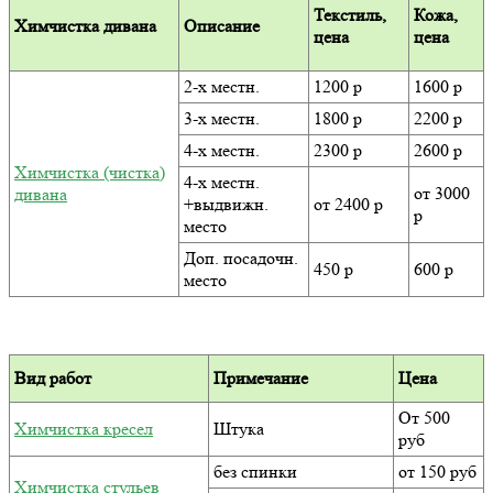
Текстиль,
Кожа,
Химчистка дивана
Описание
цена
цена
2-х местн.
1200 р
1600 р
3-х местн.
1800 р
2200 р
4-х местн.
2300 р
2600 р
Химчистка (чистка)
4-х местн.
от 3000
дивана
+выдвижн.
от 2400 р
р
место
Доп. посадочн.
450 р
600 р
место
Вид работ
Примечание
Цена
От 500
Химчистка кресел
Штука
руб
без спинки
от 150 руб
Химчистка стульев