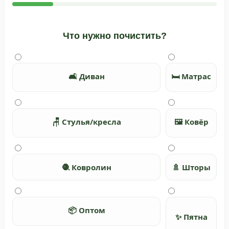
Что нужно почистить?
🛋️ Диван
🛏️ Матрас
🪑 Стулья/кресла
🖼️ Ковёр
🧶 Ковролин
🚿 Шторы
📦 Оптом
✨ Пятна