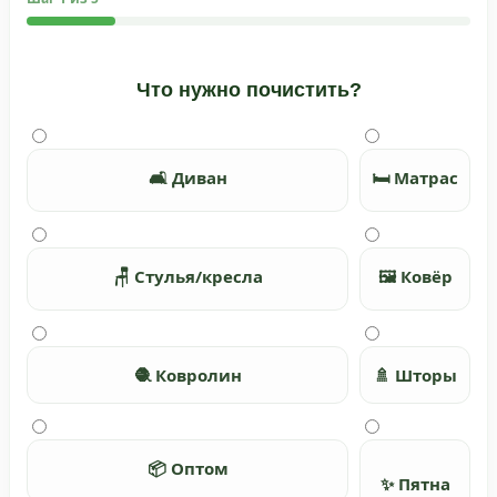
Что нужно почистить?
🛋️ Диван
🛏️ Матрас
🪑 Стулья/кресла
🖼️ Ковёр
🧶 Ковролин
🚿 Шторы
📦 Оптом
✨ Пятна