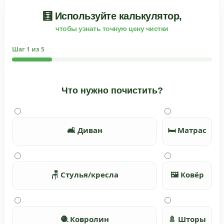
🧮 Используйте калькулятор,
чтобы узнать точную цену чистки
Шаг
1
из 5
Что нужно почистить?
🛋️ Диван
🛏️ Матрас
🪑 Стулья/кресла
🖼️ Ковёр
🧶 Ковролин
🚿 Шторы