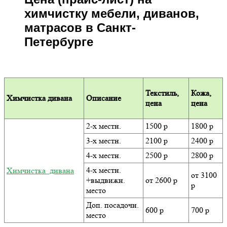
химчистку мебели, диванов,
матрасов в Санкт-
Петербурге
Текстиль,
Кожа,
Химчистка дивана
Описание
цена
цена
2-х местн.
1500 р
1800 р
3-х местн.
2100 р
2400 р
4-х местн.
2500 р
2800 р
4-х местн.
Химчистка дивана
от 3100
+выдвижн.
от 2600 р
р
место
Доп. посадочн.
600 р
700 р
место