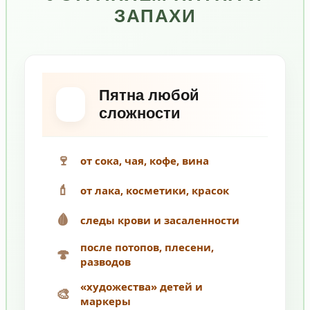
ЗАПАХИ
Пятна любой
сложности
🍷
от сока, чая, кофе, вина
💄
от лака, косметики, красок
🩸
следы крови и засаленности
после потопов, плесени,
🍄
разводов
«художества» детей и
🎨
маркеры