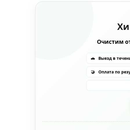
Хи
Очистим от
🚗
Выезд в течени
🤝
Оплата по рез