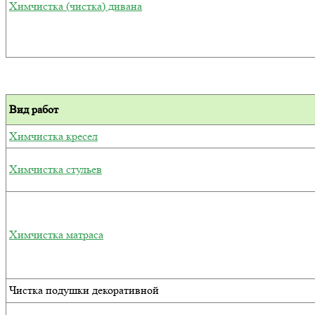
Химчистка (чистка) дивана
Вид работ
Химчистка кресел
Химчистка стульев
Химчистка матраса
Чистка подушки декоративной