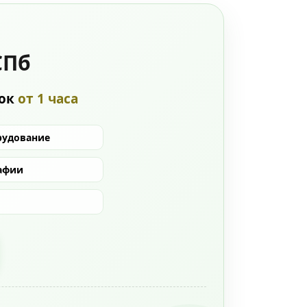
СПб
рок
от 1 часа
рудование
афии