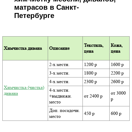
матрасов в Санкт-
Петербурге
Текстиль,
Кожа,
Химчистка дивана
Описание
цена
цена
2-х местн.
1200 р
1600 р
3-х местн.
1800 р
2200 р
4-х местн.
2300 р
2600 р
Химчистка (чистка)
4-х местн.
от 3000
дивана
+выдвижн.
от 2400 р
р
место
Доп. посадочн.
450 р
600 р
место