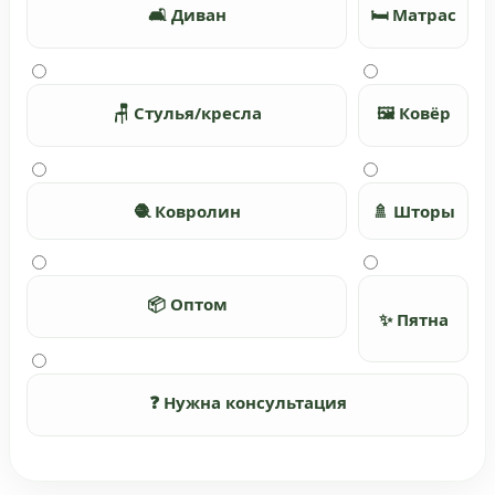
🛋️ Диван
🛏️ Матрас
🪑 Стулья/кресла
🖼️ Ковёр
🧶 Ковролин
🚿 Шторы
📦 Оптом
✨ Пятна
❓ Нужна консультация