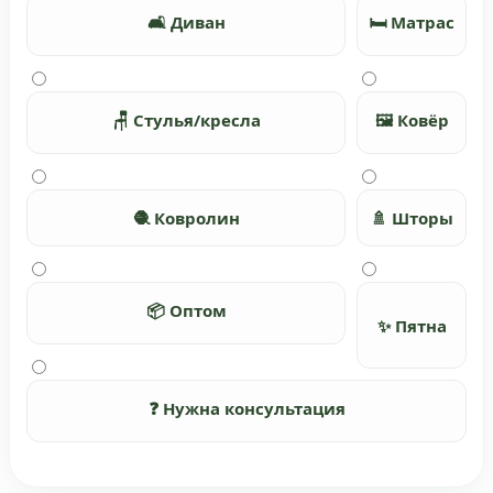
🛋️ Диван
🛏️ Матрас
🪑 Стулья/кресла
🖼️ Ковёр
🧶 Ковролин
🚿 Шторы
📦 Оптом
✨ Пятна
❓ Нужна консультация