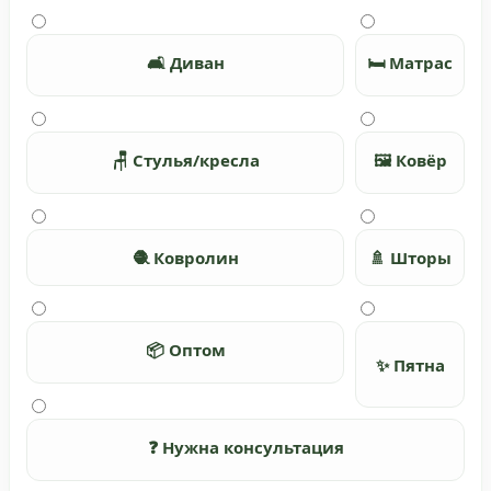
🛋️ Диван
🛏️ Матрас
🪑 Стулья/кресла
🖼️ Ковёр
🧶 Ковролин
🚿 Шторы
📦 Оптом
✨ Пятна
❓ Нужна консультация